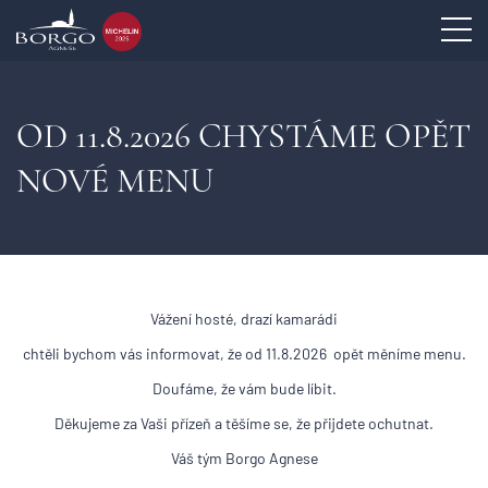
OD 11.8.2026 CHYSTÁME OPĚT
NOVÉ MENU
Vážení hosté, drazí kamarádi
chtěli bychom vás informovat, že od 11.8.2026 opět měníme menu.
Doufáme, že vám bude líbit.
Děkujeme za Vaši přízeň a těšíme se, že přijdete ochutnat.
Váš tým Borgo Agnese