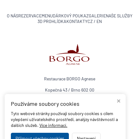
O NÁS
REZERVACE
MENU
DÁRKOVÝ POUKAZ
GALERIE
NAŠE SLUŽBY
3D PROHLÍDKA
KONTAKTY
CZ / EN
Restaurace BORGO Agnese
Kopečná 43 / Brno 602 00
tel:
+420 515 537 500
Používáme soubory cookies
Otevírací doba:
Tyto webové stránky používají soubory cookies s cílem
Neděle a Pondělí - ZAVŘENO
vylepšení uživatelského prostředí, analýzy návštěvnosti a
Úterý až Pátek 17:00 - 00:00
dalších služeb.
Více informací.
Sobota: 12:00 - 00:00
Přijmout všechny cookies
Nastavení